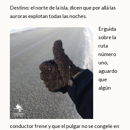
Destino: el norte de la isla, dicen que por allá las
auroras explotan todas las noches.
Erguida
sobre la
ruta
número
uno,
aguardo
que
algún
conductor frene y que el pulgar no se congele en