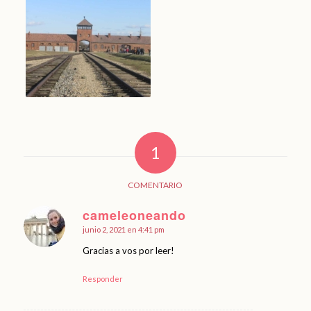
1
COMENTARIO
cameleoneando
junio 2, 2021 en 4:41 pm
Dice:
Gracias a vos por leer!
Responder