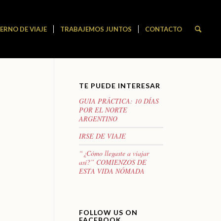
ERNO DE VIAJE
TRABAJEMOS JUNTOS
CONTACTO
TE PUEDE INTERESAR
GUIA PRÁCTICA: 10 DÍAS
POR EL NORTE
ARGENTINO
IRSE DE VIAJE
“¿Cómo llegaste a viajar
así?” COMIENZOS DE
ESTA VIDA NÓMADA
FOLLOW US ON
FACEBOOK