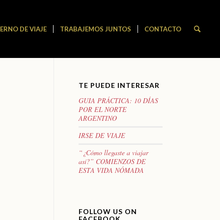
ERNO DE VIAJE
TRABAJEMOS JUNTOS
CONTACTO
TE PUEDE INTERESAR
GUIA PRÁCTICA: 10 DÍAS
POR EL NORTE
ARGENTINO
IRSE DE VIAJE
“¿Cómo llegaste a viajar
así?” COMIENZOS DE
ESTA VIDA NÓMADA
FOLLOW US ON
FACEBOOK