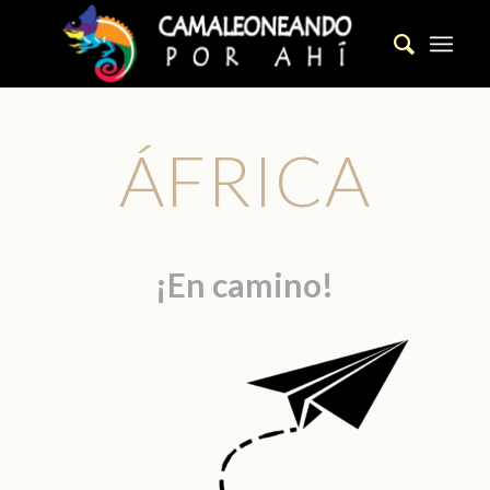
ÁFRICA
¡En camino!